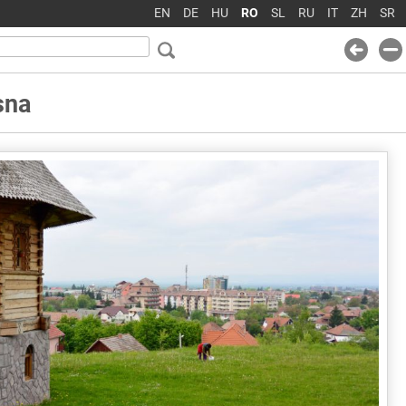
EN
DE
HU
RO
SL
RU
IT
ZH
SR
sna